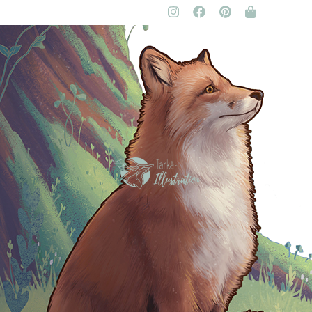
Claire Murigneux
Illustratrice