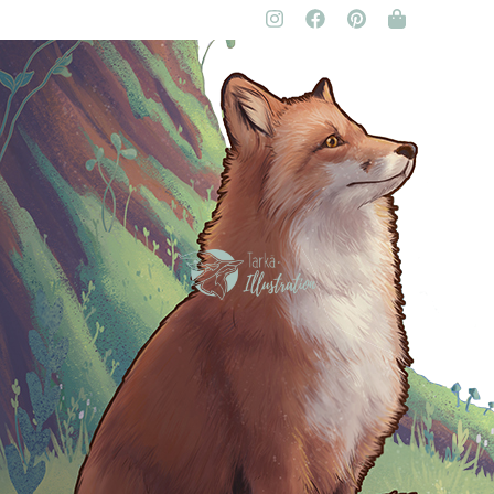
Claire Murigneux
Illustratrice