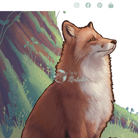
Claire Murigneux
Illustratrice