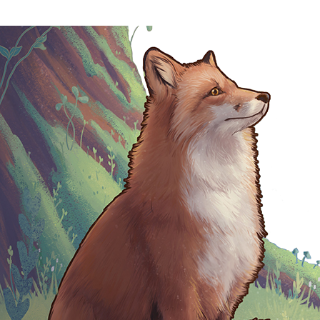
Claire Murigneux
Illustratrice